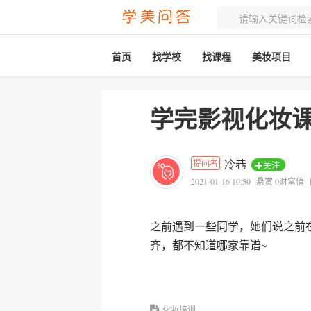
首页
找学校
找课程
美妆项目
学完影视化妆
冷巷
提问者
关注
2021-01-16 10:50
悬赏 0财富值
之前遇到一些同学，她们说之前
齐，都不知道哪家靠谱~
化妆培训