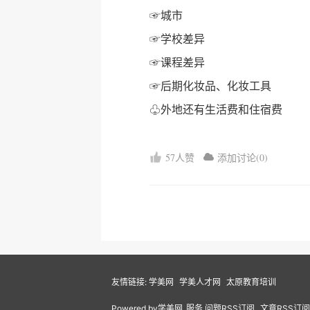
☞城市
☞学校差异
☞课程差异
☞后期化妆品、化妆工具
♧外地还有生活费和住宿费
57人赞
添加讨论(0)
友情链接:
学美网
学美人才网
太原教育培训
Powered by
学美网
服务
问题RSS订阅
文章RSS订阅