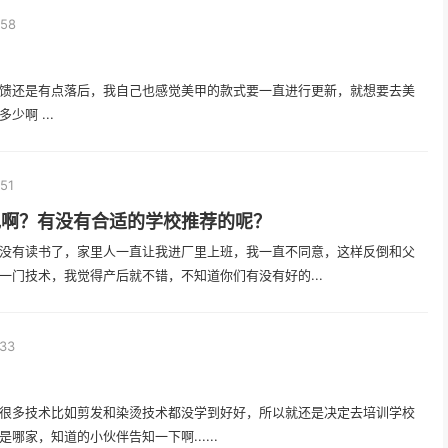
:58
馈还是有点落后，我自己也感觉美甲的款式要一直进行更新，就想要去美
啊 ...
:51
规啊？有没有合适的学校推荐的呢？
没有读书了，家里人一直让我进厂里上班，我一直不同意，这样反倒和父
门技术，我觉得产后就不错，不知道你们有没有好的...
:33
很多技术比如剪发和染烫技术都没学到好好，所以就还是决定去培训学校
家，知道的小伙伴告知一下啊......