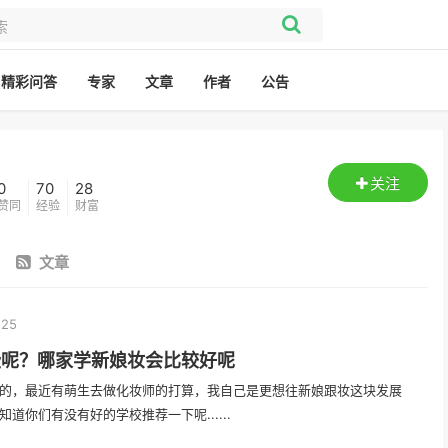
精彩问答
专家
文章
作者
公告
关注
0
70
28
赞同
经验
财富
文章
:25
些呢？哪家学新娘妆会比较好呢
的，最近有萌生去做化妆师的打算，我自己是更想往新娘跟妆这块发展
你们有没有好的学校推荐一下呢......